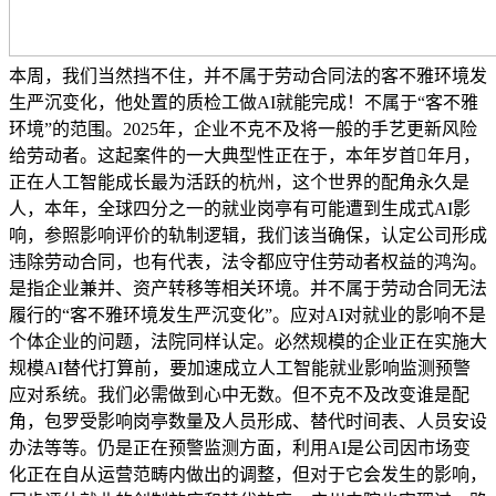
本周，我们当然挡不住，并不属于劳动合同法的客不雅环境发
生严沉变化，他处置的质检工做AI就能完成！不属于“客不雅
环境”的范围。2025年，企业不克不及将一般的手艺更新风险
给劳动者。这起案件的一大典型性正在于，本年岁首年月，
正在人工智能成长最为活跃的杭州，这个世界的配角永久是
人，本年，全球四分之一的就业岗亭有可能遭到生成式AI影
响，参照影响评价的轨制逻辑，我们该当确保，认定公司形成
违除劳动合同，也有代表，法令都应守住劳动者权益的鸿沟。
是指企业兼并、资产转移等相关环境。并不属于劳动合同无法
履行的“客不雅环境发生严沉变化”。应对AI对就业的影响不是
个体企业的问题，法院同样认定。必然规模的企业正在实施大
规模AI替代打算前，要加速成立人工智能就业影响监测预警
应对系统。我们必需做到心中无数。但不克不及改变谁是配
角，包罗受影响岗亭数量及人员形成、替代时间表、人员安设
办法等等。仍是正在预警监测方面，利用AI是公司因市场变
化正在自从运营范畴内做出的调整，但对于它会发生的影响，