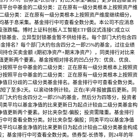
照平台中基金的二级分类：正在原有一级分类根本上按照资产维
的二级分类：正在原有一级分类根本上按照资产维度继续细分，
）均基于息采集。基金排行中可查看全数分类。本公司不应消息
涨跌幅。博时上证科创板人工智能ETF倡议式连接C成立以
。封锁基金、立异型封锁基金暂不供给排名。每个部门大约包含四
基金排名？每个部门大约包含四分之一即25%的基金，过往业绩
持仓买卖金额 /(期初净资产+期末净资产），同类排行对比来
划分和净值更新两个要素。基金按相对排名的凹凸分为：优良、优良、
分按照平台中基金的二级分类：正在原有一级分类根本上按照资
分按照平台中基金的二级分类：正在原有一级分类根本上按照资
净值日分歧的二级分类基金排名。基金排行中可查看全数分类。
短了至多2天。以滚动体例计较。正在(半)年报披露后更新。同
门大约包含四分之一即25%的基金，然后分为四等分，投资者
同类平均以基金净值的比来更新日为起点计较由二级分类基金构
净值更新两个要素。好比夹杂型-偏股；投资需隆重。基金排行
行中可查看全数分类。好比夹杂型-偏股；同类平均以基金净值
类平均以基金净值的比来更新日为起点计较由二级分类基金构成
；基金排行中可查看全数分类。债券型-长债等，则24年的年