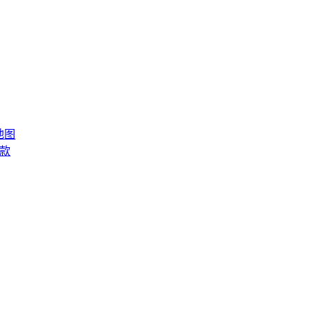
地图
条款