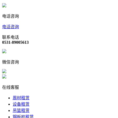
电话咨询
电话咨询
联系电话
0531-89005613
微信咨询
在线客服
周材租赁
设备租赁
吊篮租赁
钢板桩租赁