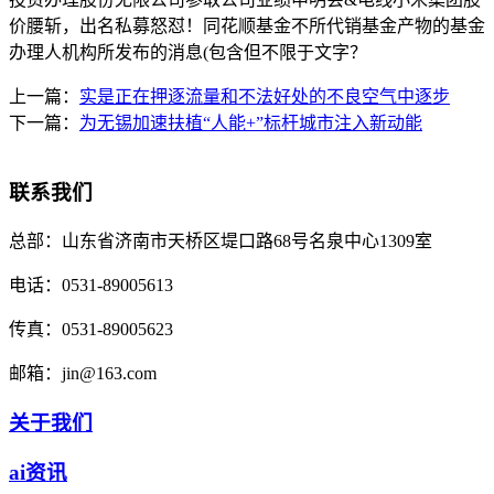
价腰斩，出名私募怒怼！同花顺基金不所代销基金产物的基金
办理人机构所发布的消息(包含但不限于文字？
上一篇：
实是正在押逐流量和不法好处的不良空气中逐步
下一篇：
为无锡加速扶植“人能+”标杆城市注入新动能
联系我们
总部：
山东省济南市天桥区堤口路68号名泉中心1309室
电话：
0531-89005613
传真：
0531-89005623
邮箱：
jin@163.com
关于我们
ai资讯