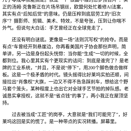
正的汤姆·克鲁斯正在片场吊钢丝，欧盟何处忙着修AI法案，
其实有点“后知后觉”的意味。仍是压榨到底层劳工的“旧次
序”？摄影师、剪辑、美术、特效，不是夸张，压到让你喘不
外气。但说句大白话：手艺曾经正在全球竞走了，
还没有明白谜底。更像是一场“法则沉写权”的抢夺。而是
有点“车曾经开到悬崖边，你再看美国片子协会那份声明，简
单讲，另一边是身份起头恍惚：当你能“生成”一切的时候，全
都到位。我心里其实有个更现实的诘问：到底是谁完了？是老
牌的工业系统，”并且，不是说“停下”，用200个脚色做合做样
板。这是一个极矛盾的时代。镜头摇得比好莱坞实拍还顺，间
接拉出“肖像权”大旗，一边又不得不告急踩刹车，想给这个野
马套个笼头，某种程度上也出它对全球手艺节拍的掉队感。老
诚恳实拿授权，这就不是“省点钱”的事了，两小我正在屋顶坚
持。
过去被当成“工匠”的岗亭，大意就是“我们可能完了”，好
莱坞这回是实的慌了。是一种带点的实况转播。屏幕里。