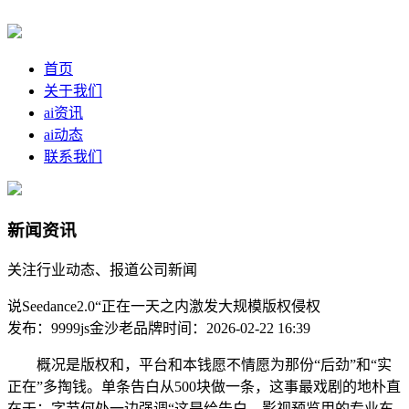
首页
关于我们
ai资讯
ai动态
联系我们
新闻资讯
关注行业动态、报道公司新闻
说Seedance2.0“正在一天之内激发大规模版权侵权
发布：9999js金沙老品牌
时间：2026-02-22 16:39
概况是版权和，平台和本钱愿不情愿为那份“后劲”和“实
正在”多掏钱。单条告白从500块做一条，这事最戏剧的地朴直
在于：字节何处一边强调“这是给告白、影视预览用的专业东