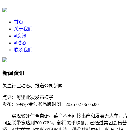
首页
关于我们
ai资讯
ai动态
联系我们
新闻资讯
关注行业动态、报道公司新闻
点评：阿里此次发布模子
发布：9999js金沙老品牌
时间：2026-02-06 06:00
实现软硬件全自研。菜鸟不再间接出产和发卖无人车，片
间互联带宽达到700 GB/s，部门黑珍珠餐厅已通过美团会员营
销、AI提效东西等做深顾客毗连、做稳体验交付、做强品牌