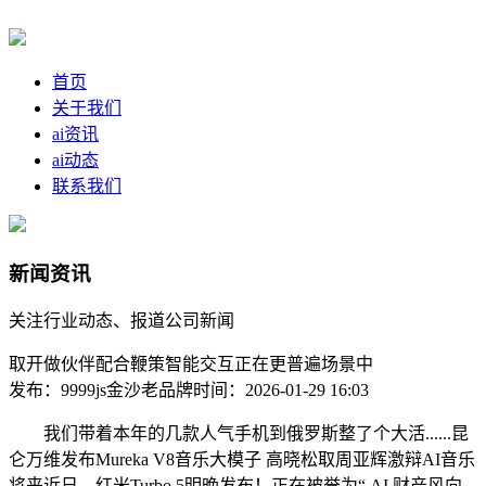
首页
关于我们
ai资讯
ai动态
联系我们
新闻资讯
关注行业动态、报道公司新闻
取开做伙伴配合鞭策智能交互正在更普遍场景中
发布：9999js金沙老品牌
时间：2026-01-29 16:03
我们带着本年的几款人气手机到俄罗斯整了个大活......昆
仑万维发布Mureka V8音乐大模子 高晓松取周亚辉激辩AI音乐
将来近日，红米Turbo 5明晚发布！正在被誉为“ AI 财产风向