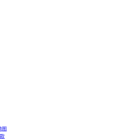
地图
条款