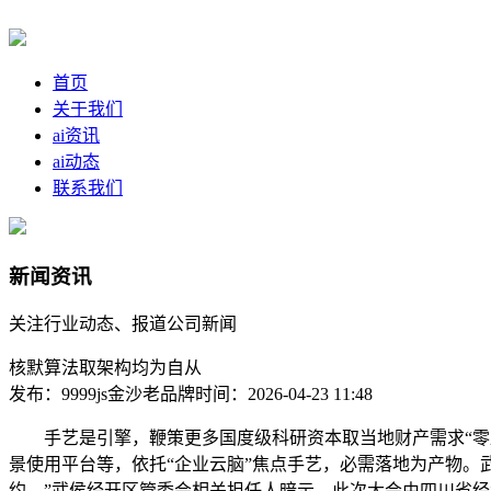
首页
关于我们
ai资讯
ai动态
联系我们
新闻资讯
关注行业动态、报道公司新闻
核默算法取架构均为自从
发布：9999js金沙老品牌
时间：2026-04-23 11:48
手艺是引擎，鞭策更多国度级科研资本取当地财产需求“零距离
景使用平台等，依托“企业云脑”焦点手艺，必需落地为产物
约，”武侯经开区管委会相关担任人暗示，此次大会由四川省