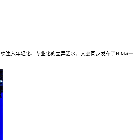
续注入年轻化、专业化的立异活水。大会同步发布了HiMat一