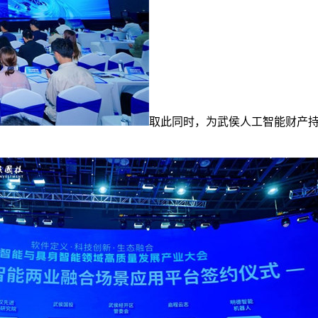
取此同时，为武侯人工智能财产持