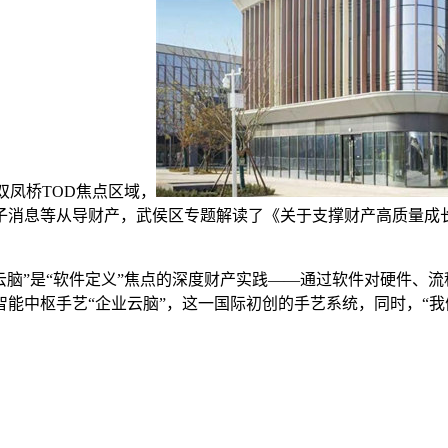
双凤桥TOD焦点区域，
子消息等从导财产，武侯区专题解读了《关于支撑财产高质量成长
脑”是“软件定义”焦点的深度财产实践——通过软件对硬件、流程
能中枢手艺“企业云脑”，这一国际初创的手艺系统，同时，“