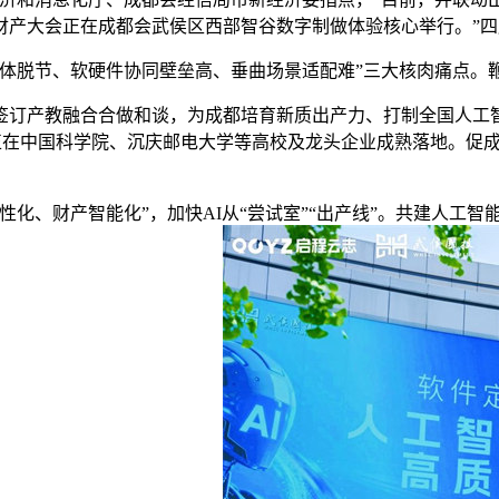
财产大会正在成都会武侯区西部智谷数字制做体验核心举行。”
脱节、软硬件协同壁垒高、垂曲场景适配难”三大核肉痛点。
产教融合合做和谈，为成都培育新质出产力、打制全国人工智
台已正在中国科学院、沉庆邮电大学等高校及龙头企业成熟落地。促
、财产智能化”，加快AI从“尝试室”“出产线”。共建人工智