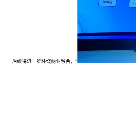
后续将进一步环绕两业融合，”