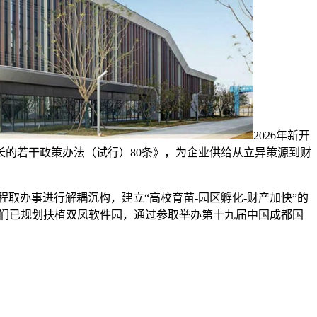
2026年新开
的若干政策办法（试行）80条》，为企业供给从立异策源到财
取办事进行解耦沉构，建立“高校育苗-园区孵化-财产加快”的
我们已规划扶植双凤软件园，通过参取举办第十九届中国成都国