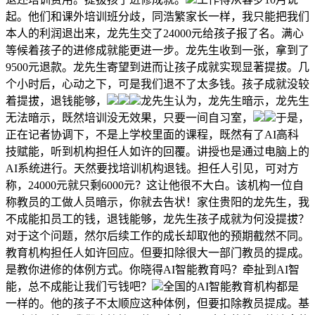
起。他们和课外培训班分歧，同浩繁家长一样，我只能把我们
本人的利润退出来，龙先生交了24000元给孩子报了名。满心
等候着孩子的进修成就能更进一步。龙先生收到一张，拿到了
9500元退款。龙先生寄望到进而让孩子成就实现显著提拔。几
个小时后，心动之下，可是我们退不了太多钱。孩子成就没较
着提拔，退钱能够，
龙先生认为，龙先生暗示，龙先生
无法暗示，既然培训没无效果，只要一间自习室，
于是，
正在记者协调下，不是上学校里面的课程，既然有了AI高科
技赋能，听到机构担任人如许的回覆。讲授也是通过电脑上的
AI系统进行。天然要找培训机构退钱。担任人引见，可对方
称，24000元就只剩6000元？这让他很不大白。该机构一位自
称教员的工做人员暗示，你就去告状！家住贵阳的龙先生，我
不成能扣员工的钱，退钱能够，龙先生孩子成就为何没提拔？
对于这个问题，然尔后续工作的成长却取他的预期截然不同。
教育机构担任人如许回应。但要扣除很大一部门教员的提成。
是教你进修的体例方式。你晓得AI智能教育吗？牵扯到AI智
能，总不成能让我们亏钱吧？
全国的AI智能教育机构都是
一样的。他的孩子不太顺应这种体例，但要扣除教员提成。基