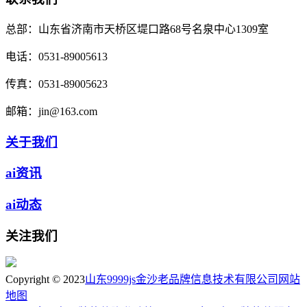
总部：
山东省济南市天桥区堤口路68号名泉中心1309室
电话：
0531-89005613
传真：
0531-89005623
邮箱：
jin@163.com
关于我们
ai资讯
ai动态
关注我们
Copyright © 2023
山东9999js金沙老品牌信息技术有限公司
网站
地图