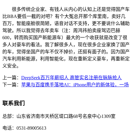
很多传统企业家、有钱人从内心的认知上还是觉得国产车
比BBA要低一截的对吧？有个大冤总开那个库里南，卖好几
百万，智能座舱很简陋，语音对话不支持，更不要说什么辅助
驾驶。所以我觉得去年卖车（注：周鸿祎拍卖座驾迈巴赫
600，转而购买国产新能源车）最大的一个收获就是改变了很
多人对豪车的看法。我了解很多人，现在很多企业家换了国产
的车，觉得坐国产的车不仅不掉价，还挺有面子的。因为国产
汽车利用新能源，利用智能化，现在重新定义豪车，再重新定
义安全。
上一篇：
DeepSeek百万年薪招人 高管实名注册在脉脉抢人
下一篇：
苹果与百度携手落地AI：iPhone用户的新体验，一场
联系我们
总部：
山东省济南市天桥区堤口路68号名泉中心1309室
电话：
0531-89005613